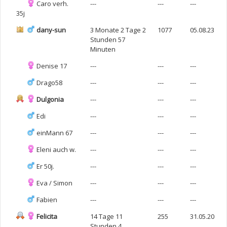
Caro verh.
---
---
---
35j
dany-sun
3 Monate 2 Tage 2
1077
05.08.23
Stunden 57
Minuten
Denise 17
---
---
---
Drago58
---
---
---
Dulgonia
---
---
---
Edi
---
---
---
einMann 67
---
---
---
Eleni auch w.
---
---
---
Er 50j.
---
---
---
Eva / Simon
---
---
---
Fabien
---
---
---
Felicita
14 Tage 11
255
31.05.20
Stunden 4