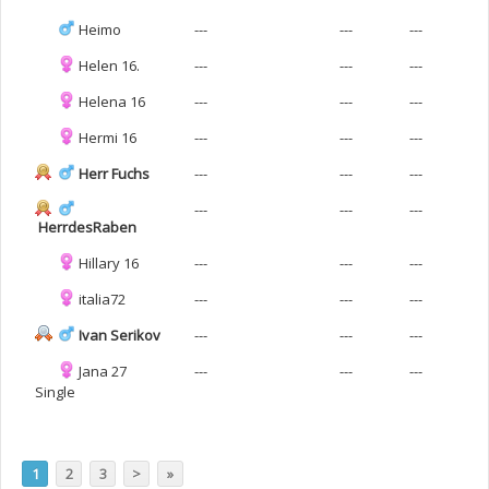
Heimo
---
---
---
Helen 16.
---
---
---
Helena 16
---
---
---
Hermi 16
---
---
---
Herr Fuchs
---
---
---
---
---
---
HerrdesRaben
Hillary 16
---
---
---
italia72
---
---
---
Ivan Serikov
---
---
---
Jana 27
---
---
---
Single
1
2
3
>
»