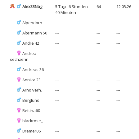
Alex33Nbg
5 Tage 6 Stunden
64
12.05.26
40 Minuten
Alpendorn
---
---
---
Altermann 50
---
---
---
Andre 42
---
---
---
Andrea
---
---
---
sechzehn
Andreas 36
---
---
---
Annika 23
---
---
---
Arno verh.
---
---
---
Berglund
---
---
---
Bettina60
---
---
---
blackrose_
---
---
---
Bremer06
---
---
---