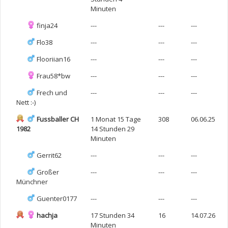
Minuten
finja24
---
---
---
Flo38
---
---
---
Flooriian16
---
---
---
Frau58*bw
---
---
---
Frech und
---
---
---
Nett :-)
Fussballer CH
1 Monat 15 Tage
308
06.06.25
1982
14 Stunden 29
Minuten
Gerrit62
---
---
---
Großer
---
---
---
Münchner
Guenter0177
---
---
---
hachja
17 Stunden 34
16
14.07.26
Minuten