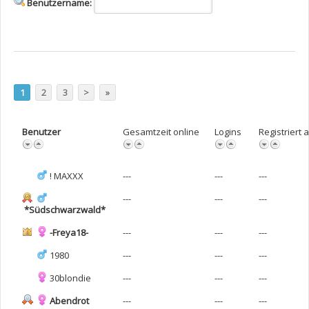
Benutzername:
1
2
3
>
»
Benutzer
Gesamtzeit online
Logins
Registriert
! MAXXX
---
---
---
---
---
---
*Südschwarzwald*
-Freya18-
---
---
---
1980
---
---
---
30blondie
---
---
---
Abendrot
---
---
---